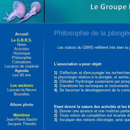
Philosophie de la plongé
Accueil
Le G.B.R.S.
News
Les statuts du GBRS reflètent très bien la ph
Activités
Historique
Philosophie
Cotisations
L'association a pour objet:
Location de matériel
Agenda
1)
D'effectuer et d'encourager les recherches
Les 60 ans
la physiologie relative à la plongée, et autres;
2)
D'étudier l'hydrologie souterraine par prosp
Les sections
3)
D'améliorer les techniques et instruments
Louvain-la-Neuve
4)
De favoriser le développement de la conna
Bruxelles
Album photo
Etant donné la nature des activités et les
1)
Donner une aisance et une maîtrise parfaite
Membres
2)
Toute notion de compétition est écartée de
Jean-Pierre Bastin
3)
Inculquer des notions d'écologie, ainsi qu
Jacques Theodor