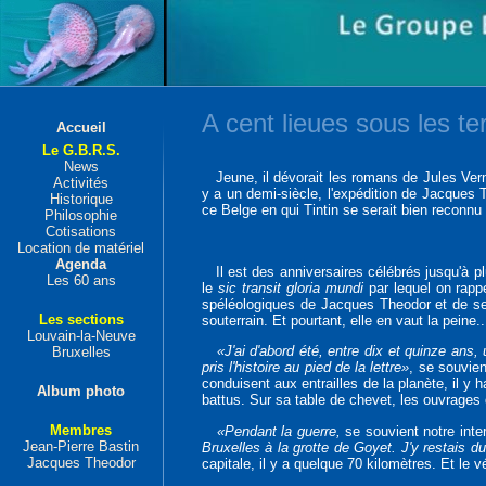
A cent lieues sous les te
Accueil
Le G.B.R.S.
News
Jeune, il dévorait les romans de Jules Verne.
Activités
y a un demi-siècle, l'expédition de Jacques 
Historique
ce Belge en qui Tintin se serait bien reconn
Philosophie
Cotisations
Location de matériel
Agenda
Il est des anniversaires célébrés jusqu'à plu
Les 60 ans
le
sic transit gloria mundi
par lequel on rapp
spéléologiques de Jacques Theodor et de ses
Les sections
souterrain. Et pourtant, elle en vaut la peine..
Louvain-la-Neuve
«J'ai d'abord été, entre dix et quinze ans
Bruxelles
pris l'histoire au pied de la lettre»
, se souvien
conduisent aux entrailles de la planète, il y
Album photo
battus. Sur sa table de chevet, les ouvrages d
Membres
«Pendant la guerre,
se souvient notre inte
Jean-Pierre Bastin
Bruxelles à la grotte de Goyet. J'y restais 
Jacques Theodor
capitale, il y a quelque 70 kilomètres. Et le v