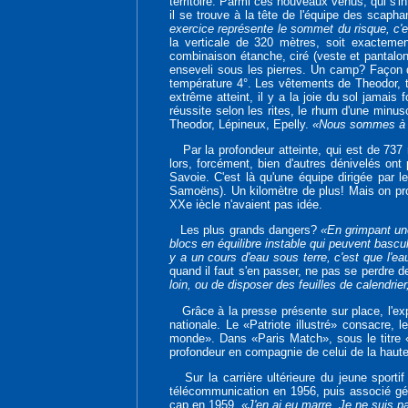
territoire. Parmi ces nouveaux venus, qui s'i
il se trouve à la tête de l'équipe des scaph
exercice représente le sommet du risque, c'e
la verticale de 320 mètres, soit exactemen
combinaison étanche, ciré (veste et pantalons
enseveli sous les pierres. Un camp? Façon de
température 4°. Les vêtements de Theodor, tr
extrême atteint, il y a la joie du sol jamais
réussite selon les rites, le rhum d'une minus
Theodor, Lépineux, Epelly.
«Nous sommes à pe
Par la profondeur atteinte, qui est de 737 
lors, forcément, bien d'autres dénivelés o
Savoie. C'est là qu'une équipe dirigée par 
Samoëns). Un kilomètre de plus! Mais on pr
XXe iècle n'avaient pas idée.
Les plus grands dangers?
«En grimpant une
blocs en équilibre instable qui peuvent bascu
y a un cours d'eau sous terre, c'est que l'
quand il faut s'en passer, ne pas se perdre dev
loin, ou de disposer des feuilles de calendri
Grâce à la presse présente sur place, l'expl
nationale. Le «Patriote illustré» consacre,
monde». Dans «Paris Match», sous le titre 
profondeur en compagnie de celui de la haute
Sur la carrière ultérieure du jeune sportif s
télécommunication en 1956, puis associé géra
cap en 1959.
«J'en ai eu marre. Je ne suis 