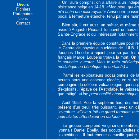
On l'aura compris: on a affaire à un indépend
Divers
résistance belge en 14-18.
«Mon père, qui éta
Fichiers
m'a fichu une paix royale!»
Ainsi notre passi
Partenaires
bocal à fermeture étanche, tenu par une mai
Liens
Contact
Bien sûr, il eut aussi un métier, et même pl
assisté Auguste Piccard- lui ouvrit un horiz
Sainte-Engrâce et qui intéressait notamment l
Dans la première équipe constituée pour relev
le Centre de physique nucléaire de l'ULB. L
Jacques Theodor a rejoint pour sa part les e
français Marcel Loubens trouva la mort. On 
je souhaite y rester. Mais le train médiatiq
médiatique au bénéfique de certain(s).»
Parmi les explorateurs occasionnels de la ri
heures sous une cascade glacée, en si triste
compagnie du célèbre volcanologue -qui naqui
d'explosifs, l'épave de l'Astrolabe, le vais
que mitigé:
«Une personnalité charismatique, 
Août 1953. Pour la septième fois, des homme
présent d'un treuil très puissant, avec un câ
l'aventure.
«Cela a fait un grand ramdam médi
journalistes attendaient en surface.»
Le groupe comprend vingt-cinq membres, parm
lyonnais Daniel Epelly, des scouts adultes 
l'expédition... Il faut encore accueillir quat