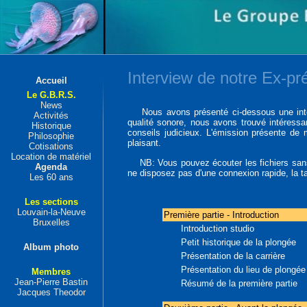
Interview de notre Ex-pr
Accueil
Le G.B.R.S.
News
Nous avons présenté ci-dessous une interv
Activités
qualité sonore, nous avons trouvé intéressa
Historique
conseils judicieux. L'émission présente de
Philosophie
plaisant.
Cotisations
Location de matériel
NB: Vous pouvez écouter les fichiers sans l
Agenda
ne disposez pas d'une connexion rapide, la tai
Les 60 ans
Les sections
Louvain-la-Neuve
Première partie - Introduction
Bruxelles
Introduction studio
Petit historique de la plongée
Album photo
Présentation de la carrière
Présentation du lieu de plongée
Membres
Jean-Pierre Bastin
Résumé de la première partie
Jacques Theodor